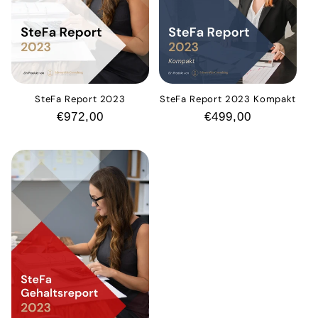
SteFa Report 2023
SteFa Report 2023 Kompakt
Normaler
€972,00
Normaler
€499,00
Preis
Preis